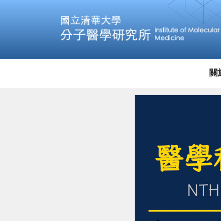
跳
到
主
要
內
容
區
關